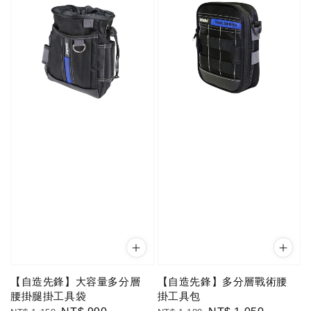
【自造先鋒】大容量多分層
【自造先鋒】多分層戰術腰
腰掛腿掛工具袋
掛工具包