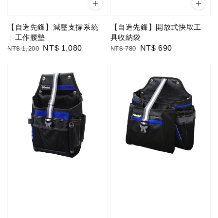
【自造先鋒】減壓支撐系統
【自造先鋒】開放式快取工
｜工作腰墊
具收納袋
Regular
Sale
NT$ 1,080
Regular
Sale
NT$ 690
NT$ 1,200
NT$ 780
price
price
price
price