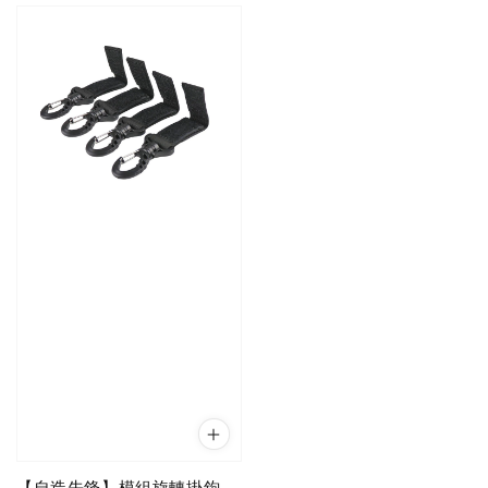
【自造先鋒】模組旋轉掛鉤