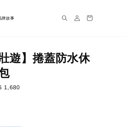
品牌故事
壯遊】捲蓋防水休
包
e
$ 1,680
ce