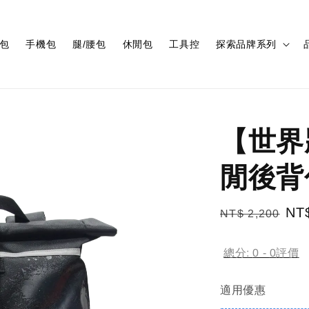
包
手機包
腿/腰包
休閒包
工具控
探索品牌系列
【世界
閒後背
Regular
Sal
NT
NT$ 2,200
price
pri
總分:
0
-
0
評價
適用優惠