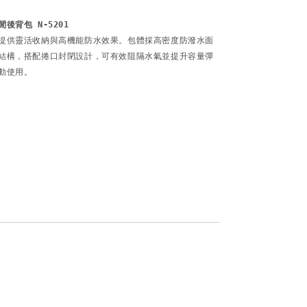
後背包 N-5201
提供靈活收納與高機能防水效果。包體採高密度防潑水面
結構，搭配捲口封閉設計，可有效阻隔水氣並提升容量彈
動使用。

 

 

 
