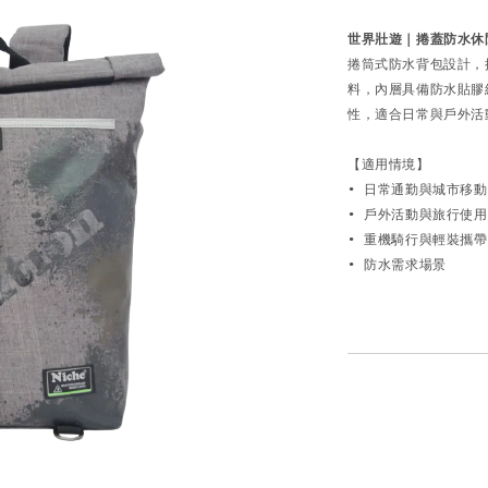
世界壯遊｜捲蓋防水休閒
捲筒式防水背包設計，
料，內層具備防水貼膠
性，適合日常與戶外活
【適用情境】

• 日常通勤與城市移動 
• 戶外活動與旅行使用 
• 重機騎行與輕裝攜帶 
• 防水需求場景