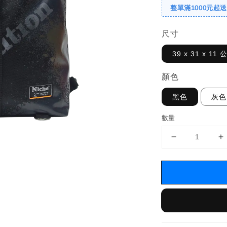
整單滿1000元起
尺寸
39 x 31 x 11 
顏色
黑色
灰色
數量