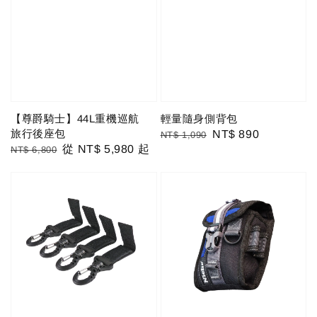
【尊爵騎士】44L重機巡航
輕量隨身側背包
旅行後座包
Regular
Sale
NT$ 890
NT$ 1,090
Regular
Sale
從
NT$ 5,980
起
NT$ 6,800
price
price
price
price