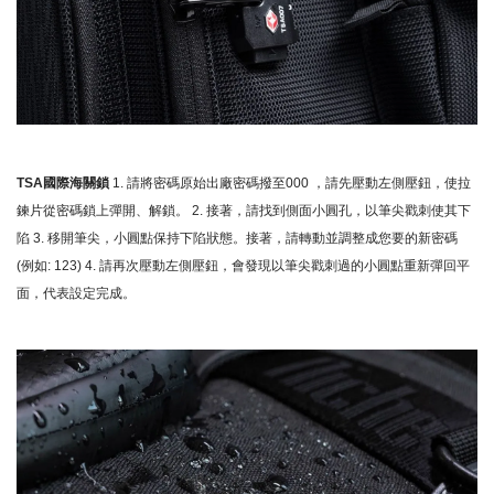
TSA國際海關鎖
1. 請將密碼原始出廠密碼撥至000 ，請先壓動左側壓鈕，使拉
鍊片從密碼鎖上彈開、解鎖。 2. 接著，請找到側面小圓孔，以筆尖戳刺使其下
陷 3. 移開筆尖，小圓點保持下陷狀態。接著，請轉動並調整成您要的新密碼
(例如: 123) 4. 請再次壓動左側壓鈕，會發現以筆尖戳刺過的小圓點重新彈回平
面，代表設定完成。