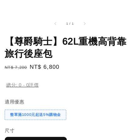
1
/
1
【尊爵騎士】62L重機高背靠
旅行後座包
Regular
Sale
NT$ 6,800
NT$ 7,200
price
price
總分:
0
-
0
評價
適用優惠
整單滿1000元起送5%購物金
尺寸