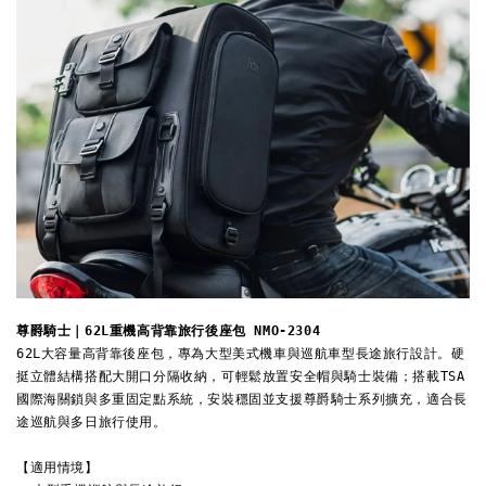
尊爵騎士｜62L重機高背靠旅行後座包 NMO-2304
62L大容量高背靠後座包，專為大型美式機車與巡航車型長途旅行設計。硬
挺立體結構搭配大開口分隔收納，可輕鬆放置安全帽與騎士裝備；搭載TSA
國際海關鎖與多重固定點系統，安裝穩固並支援尊爵騎士系列擴充，適合長
途巡航與多日旅行使用。
【適用情境】