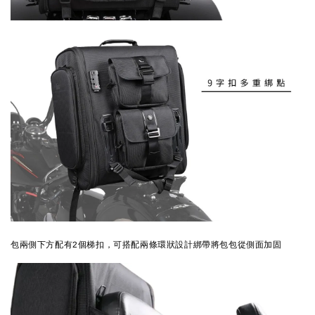
包兩側下方配有
2個梯扣，
可搭配兩條環狀設計綁帶將包包從側面加固