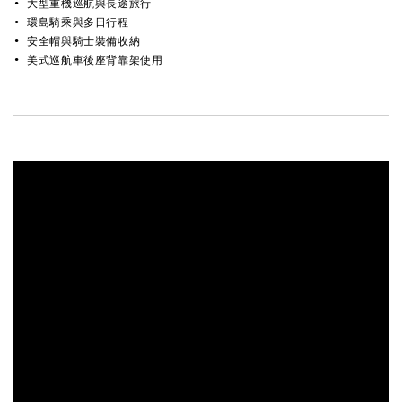
• 大型重機巡航與長途旅行 
• 環島騎乘與多日行程 
• 安全帽與騎士裝備收納 
• 美式巡航車後座背靠架使用