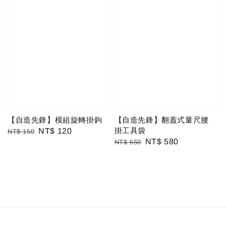
【自造先鋒】模組旋轉掛鉤
【自造先鋒】翻蓋式量尺腰
掛工具袋
Regular
Sale
NT$ 120
NT$ 150
Regular
Sale
NT$ 580
NT$ 650
price
price
price
price