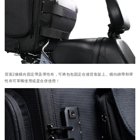
背面2條橫向固定帶及彈性布，可將包包固定在後背靠架上。橫向綁帶和彈
性布可單獨使用或是合併使用！