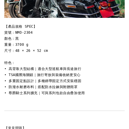
【產品規格 SPEC】
貨號：NMO-2304 
顏色：黑 
重量：3700 g 
尺寸：48 × 26 × 52 cm 
特色：
• 高背靠大型結構｜適合大型巡航車與長途旅行 
• TSA國際海關鎖｜旅行寄放與裝備收納更安心 
• 多重固定點設計｜多種綁帶固定方式安裝穩固 
• 防潑水耐磨布料｜搭配防水拉鍊與附贈雨罩 
• 尊爵騎士系列擴充｜可與系列包款自由疊加使用 
【常見問題】