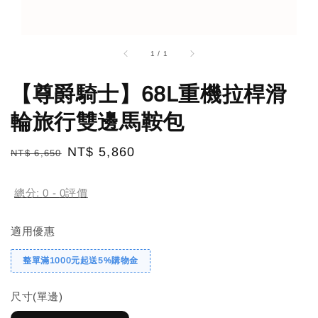
1
/
1
【尊爵騎士】68L重機拉桿滑
輪旅行雙邊馬鞍包
Regular
Sale
NT$ 5,860
NT$ 6,650
price
price
總分:
0
-
0
評價
適用優惠
整單滿1000元起送5%購物金
尺寸(單邊)