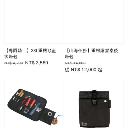
【尊爵騎士】38L重機頭盔
【山海任務】重機露營桌後
後座包
座包
Regular
Sale
NT$ 3,580
Regular
Sale
NT$ 4,200
NT$ 14,800
price
price
price
從
NT$ 12,000
price
起