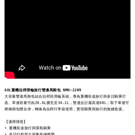
68L重機拉桿滑輪旅行雙邊馬鞍包 NMO-2209
大容量雙邊馬鞍包結合拉桿與滑輪系統，專為重機長途旅行與多日騎乘打
造。單邊容量可由26.6L擴充至34.2L，雙邊合計最高達68L；取下車後可
將兩側包體合併，轉換為拉桿行李箱使用，實現騎乘與旅行的無縫銜接。
【適用情境】
• 重機長途旅行與環島騎乘 
• 多日行程與大容量裝備攜帶 