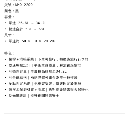
貨號：NMO-2209 
顏色：黑 
容量：
• 單邊 26.6L → 34.2L 
• 雙邊合計 53L → 68L 
尺寸：
• 單邊約 50 × 19 × 28 cm 
特色：
• 拉桿＋滑輪系統｜下車可拖行，轉換為旅行行李箱 
• 雙邊馬鞍設計｜平衡車身重量，釋放後座空間 
• 可擴充容量｜單邊最高擴展至34.2L 
• 可合併結構｜兩側包體可組合為單一拉桿袋 
• 多點固定系統｜免車架安裝，快速固定於車身 
• 防潑水耐磨材質＋雨罩｜應對長途騎乘與天候變化 
• 反光條設計｜提升夜間騎乘安全 