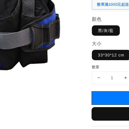
整單滿1000元起
顏色
黑/灰/藍
大小
33*30*12 cm
數量