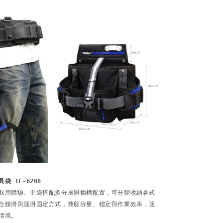
 TL-6208
取用體驗。主袋搭配多分層與插槽配置，可分類收納各式
合腰掛與腿掛固定方式，兼顧容量、穩定與作業效率，適
境。
