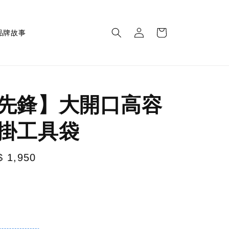
品牌故事
先鋒】大開口高容
掛工具袋
e
$ 1,950
ce