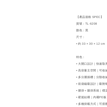
【產品規格 SPEC】
貨號：TL-6208
顏色：黑
尺寸：
• 約 33 × 30 × 12 cm
特色：
• 大開口設計｜快速
• 高容量主空間｜可
• 多分層插槽｜分類
• 前袋磁吸設計｜吸
• 腰掛＋腿掛系統｜
• 硬挺結構｜內襯PE
• 多種掛載方式｜可