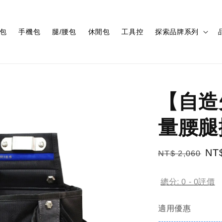
包
手機包
腿/腰包
休閒包
工具控
探索品牌系列
【自造
量腰腿
Regular
Sal
NT
NT$ 2,060
price
pri
總分:
0
-
0
評價
適用優惠