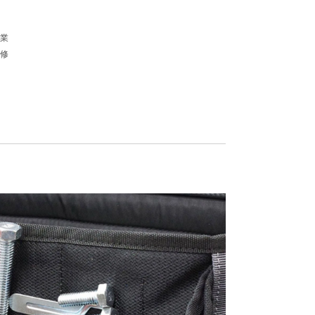
  

  

 
