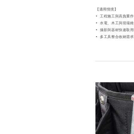
【適用情境】

• 工程施工與高負重作業
• 水電、木工與現場維修
• 攝影與器材快速取用 