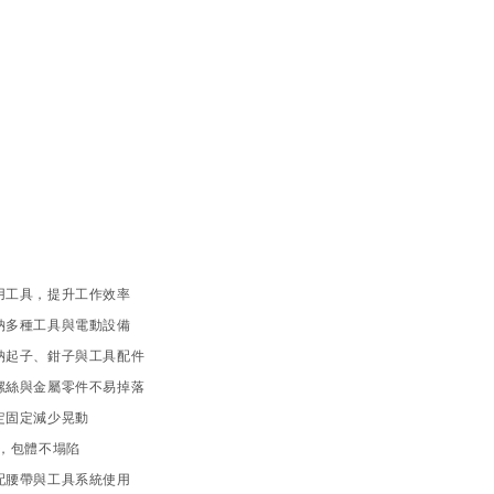
取用工具，提升工作效率
收納多種工具與電動設備
收納起子、鉗子與工具配件
附螺絲與金屬零件不易掉落
穩定固定減少晃動
板，包體不塌陷
搭配腰帶與工具系統使用